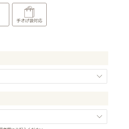
り
手さげ袋対応