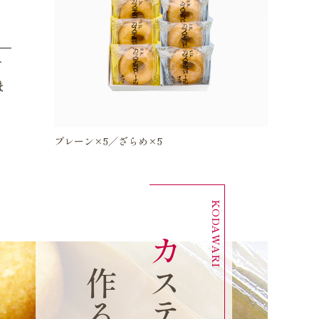
ド
ま
プレーン×5／ざらめ×5
カ
テ
ラ
の
材
料