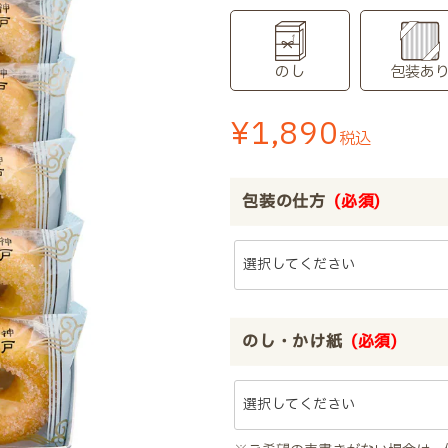
のし
包装あ
¥
1,890
税込
包装の仕方
(必須)
のし・かけ紙
(必須)