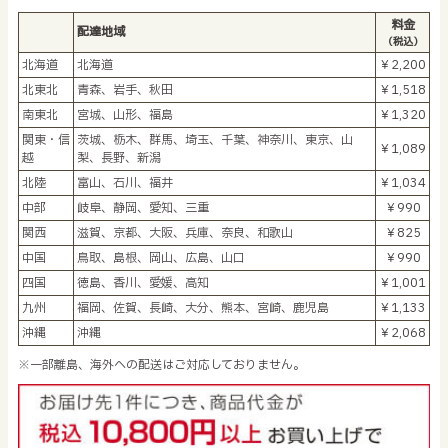
料金
配達地域
（税込）
北海道
北海道
￥2,200
北東北
青森、岩手、秋田
￥1,518
南東北
宮城、山形、福島
￥1,320
関東・信
茨城、栃木、群馬、埼玉、千葉、神奈川、東京、山
￥1,089
越
梨、長野、新潟
北陸
富山、石川、福井
￥1,034
中部
岐阜、静岡、愛知、三重
￥990
関西
滋賀、京都、大阪、兵庫、奈良、和歌山
￥825
中国
鳥取、島根、岡山、広島、山口
￥990
四国
徳島、香川、愛媛、高知
￥1,001
九州
福岡、佐賀、長崎、大分、熊本、宮崎、鹿児島
￥1,133
沖縄
沖縄
￥2,068
※一部離島、海外への配送はご対応しておりません。