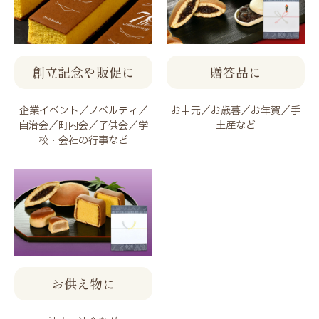
創立記念や販促に
贈答品に
企業イベント／ノベルティ／
お中元／お歳暮／お年賀／手
自治会／町内会／子供会／学
土産など
校・会社の行事など
お供え物に