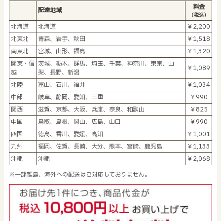
料金
配達地域
（税込）
北海道
北海道
￥2,200
北東北
青森、岩手、秋田
￥1,518
南東北
宮城、山形、福島
￥1,320
関東・信
茨城、栃木、群馬、埼玉、千葉、神奈川、東京、山
￥1,089
越
梨、長野、新潟
北陸
富山、石川、福井
￥1,034
中部
岐阜、静岡、愛知、三重
￥990
関西
滋賀、京都、大阪、兵庫、奈良、和歌山
￥825
中国
鳥取、島根、岡山、広島、山口
￥990
四国
徳島、香川、愛媛、高知
￥1,001
九州
福岡、佐賀、長崎、大分、熊本、宮崎、鹿児島
￥1,133
沖縄
沖縄
￥2,068
※一部離島、海外への配送はご対応しておりません。