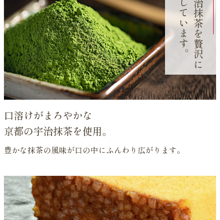
使用しています。
の
に
口溶けがまろやかな
京都の宇治抹茶を使用。
豊かな抹茶の風味が口の中にふんわり広がります。