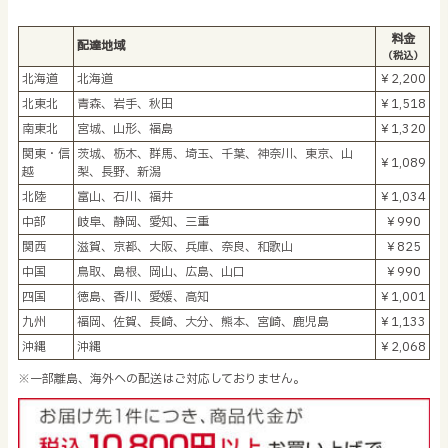
料金
配達地域
（税込）
北海道
北海道
￥2,200
北東北
青森、岩手、秋田
￥1,518
南東北
宮城、山形、福島
￥1,320
関東・信
茨城、栃木、群馬、埼玉、千葉、神奈川、東京、山
￥1,089
越
梨、長野、新潟
北陸
富山、石川、福井
￥1,034
中部
岐阜、静岡、愛知、三重
￥990
関西
滋賀、京都、大阪、兵庫、奈良、和歌山
￥825
中国
鳥取、島根、岡山、広島、山口
￥990
四国
徳島、香川、愛媛、高知
￥1,001
九州
福岡、佐賀、長崎、大分、熊本、宮崎、鹿児島
￥1,133
沖縄
沖縄
￥2,068
※一部離島、海外への配送はご対応しておりません。