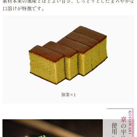
素材本来の風味とほどよい甘さ、しっとりとしたまろやかな
口溶けが特徴です。
抹茶×1
京
宇
治
抹
茶
を
贅
沢