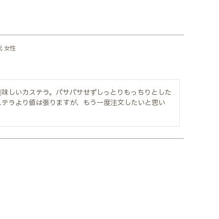
代
女性
美味しいカステラ。パサパサせずしっとりもっちりとした
ステラより値は張りますが、もう一度注文したいと思い