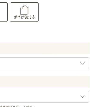
り
手さげ袋対応