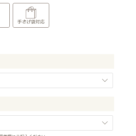
り
手さげ袋対応