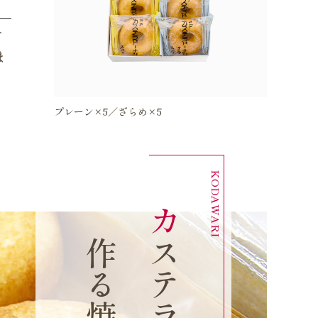
ド
ま
プレーン×5／ざらめ×5
カ
テ
ラ
の
材
料