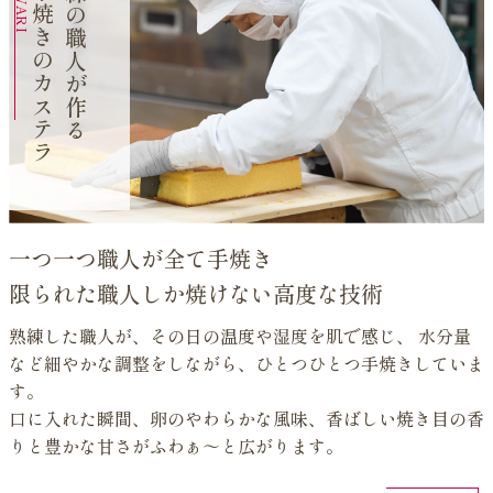
手焼きのカステラ
練
る
一つ一つ職人が全て手焼き
限られた職人しか焼けない高度な技術
熟練した職人が、その日の温度や湿度を肌で感じ、
水分量
など細やかな調整をしながら、ひとつひとつ手焼きしていま
す。
口に入れた瞬間、卵のやわらかな風味、香ばしい焼き目の香
りと豊かな甘さがふわぁ～と広がります。