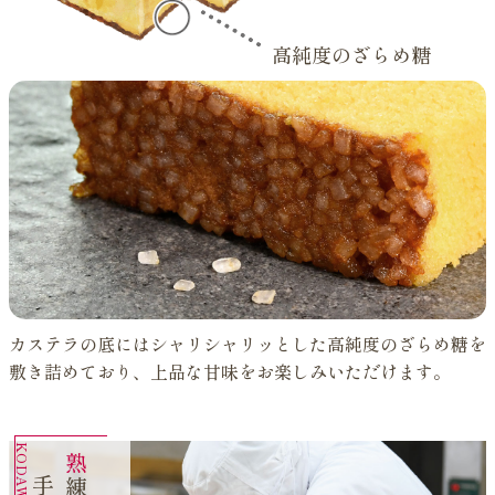
高純度のざらめ糖
カステラの底にはシャリシャリッとした高純度のざらめ糖を
敷き詰めており、上品な甘味をお楽しみいただけます。
熟
の
職
人
が
作