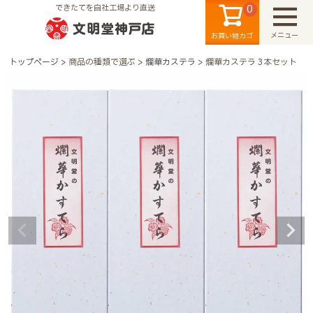
0
できたてを自社工場より直送
メニュー
お買い物カゴ
トップページ
商品の種類で選ぶ
爛華カステラ
爛華カステラ 3本セット
検索