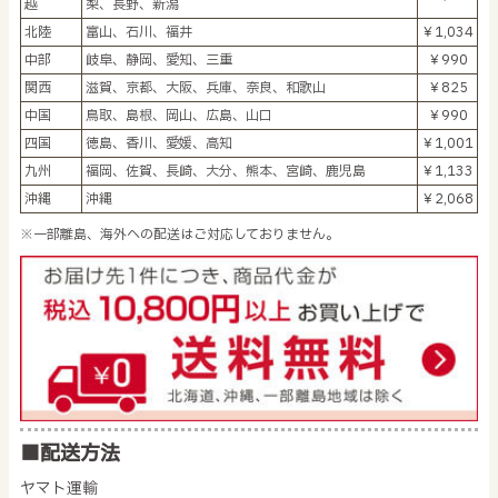
越
梨、長野、新潟
北陸
富山、石川、福井
￥1,034
中部
岐阜、静岡、愛知、三重
￥990
関西
滋賀、京都、大阪、兵庫、奈良、和歌山
￥825
中国
鳥取、島根、岡山、広島、山口
￥990
四国
徳島、香川、愛媛、高知
￥1,001
九州
福岡、佐賀、長崎、大分、熊本、宮崎、鹿児島
￥1,133
沖縄
沖縄
￥2,068
※一部離島、海外への配送はご対応しておりません。
■配送方法
ヤマト運輸