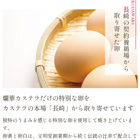
長
の
契
約
養
鶏
場
か
取り寄せた卵
崎
ら
爛華カステラだけの特別な卵を
カステラの本場「長崎」から取り寄せています
独特のうまみを感じる特別な卵を使用して焼き上げていま
す。
卵黄と卵白は、文明堂創業期から続く伝統の比率で配合して