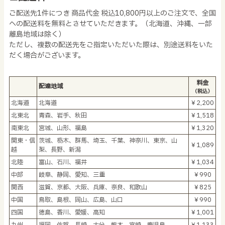
ご配送先1件につき 商品代金 税込10,800円以上のご注文で、全国
への配送料を無料とさせていただきます。（北海道、沖縄、一部
離島地域は除く）
ただし、複数の配送先をご指定いただいた際は、別途送料をいた
だく場合がございます。
料金
配達地域
（税込）
北海道
北海道
￥2,200
北東北
青森、岩手、秋田
￥1,518
南東北
宮城、山形、福島
￥1,320
関東・信
茨城、栃木、群馬、埼玉、千葉、神奈川、東京、山
￥1,089
越
梨、長野、新潟
北陸
富山、石川、福井
￥1,034
中部
岐阜、静岡、愛知、三重
￥990
関西
滋賀、京都、大阪、兵庫、奈良、和歌山
￥825
中国
鳥取、島根、岡山、広島、山口
￥990
四国
徳島、香川、愛媛、高知
￥1,001
九州
福岡、佐賀、長崎、大分、熊本、宮崎、鹿児島
￥1,133