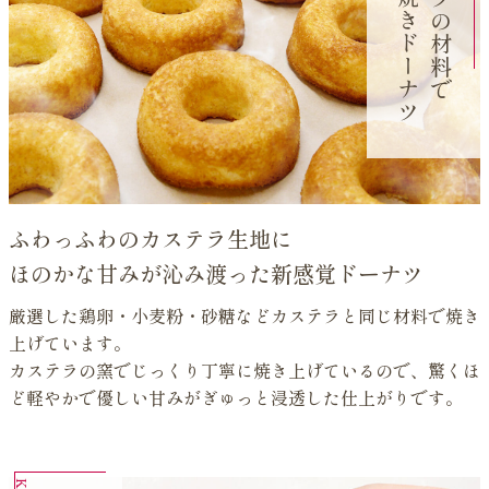
作る焼きドーナツ
ス
で
ふわっふわのカステラ生地に
ほのかな甘みが沁み渡った新感覚ドーナツ
厳選した鶏卵・小麦粉・砂糖などカステラと同じ材料で焼き
上げています。
カステラの窯でじっくり丁寧に焼き上げているので、驚くほ
ど軽やかで優しい甘みがぎゅっと浸透した仕上がりです。