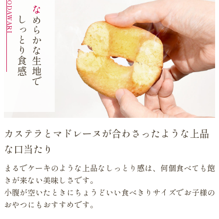
な
ら
か
な
生
地
しっとり食感
め
で
カステラとマドレーヌが合わさったような上品
な口当たり
まるでケーキのような上品なしっとり感は、何個食べても飽
きが来ない美味しさです。
小腹が空いたときにちょうどいい食べきりサイズでお子様の
おやつにもおすすめです。