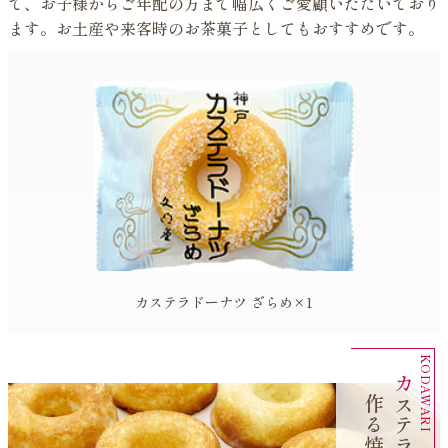
て、お子様からご年配の方まで幅広くご愛顧いただいており
ます。お土産や来客時のお茶菓子としてもおすすめです。
カステラドーナツ ざらめ×1
カ
テ
ラ
の
材
料