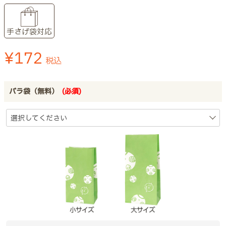
手さげ袋対応
¥
172
税込
バラ袋（無料）
(必須)