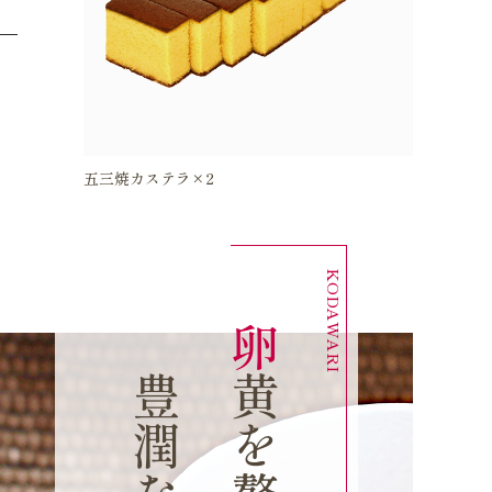
五三焼カステラ×2
卵
を
贅
沢
に
使
用