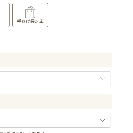
り
手さげ袋対応