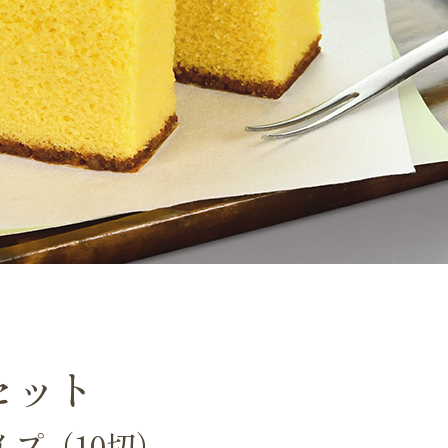
セット
プ（10切）