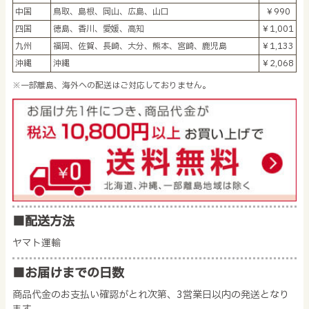
中国
鳥取、島根、岡山、広島、山口
￥990
四国
徳島、香川、愛媛、高知
￥1,001
九州
福岡、佐賀、長崎、大分、熊本、宮崎、鹿児島
￥1,133
沖縄
沖縄
￥2,068
※一部離島、海外への配送はご対応しておりません。
■配送方法
ヤマト運輸
■お届けまでの日数
商品代金のお支払い確認がとれ次第、3営業日以内の発送となり