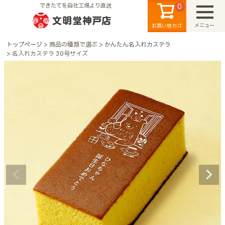
0
できたてを自社工場より直送
メニュー
お買い物カゴ
トップページ
商品の種類で選ぶ
かんたん名入れカステラ
名入れカステラ 30号サイズ
検索