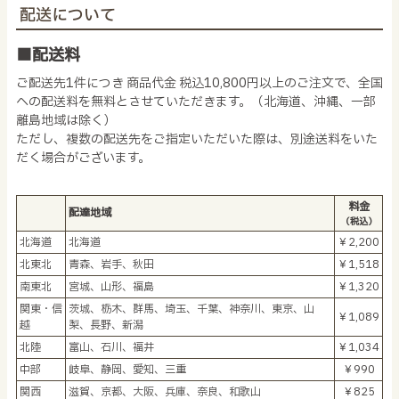
配送について
■配送料
ご配送先1件につき 商品代金 税込10,800円以上のご注文で、全国
への配送料を無料とさせていただきます。（北海道、沖縄、一部
離島地域は除く）
ただし、複数の配送先をご指定いただいた際は、別途送料をいた
だく場合がございます。
料金
配達地域
（税込）
北海道
北海道
￥2,200
北東北
青森、岩手、秋田
￥1,518
南東北
宮城、山形、福島
￥1,320
関東・信
茨城、栃木、群馬、埼玉、千葉、神奈川、東京、山
￥1,089
越
梨、長野、新潟
北陸
富山、石川、福井
￥1,034
中部
岐阜、静岡、愛知、三重
￥990
関西
滋賀、京都、大阪、兵庫、奈良、和歌山
￥825