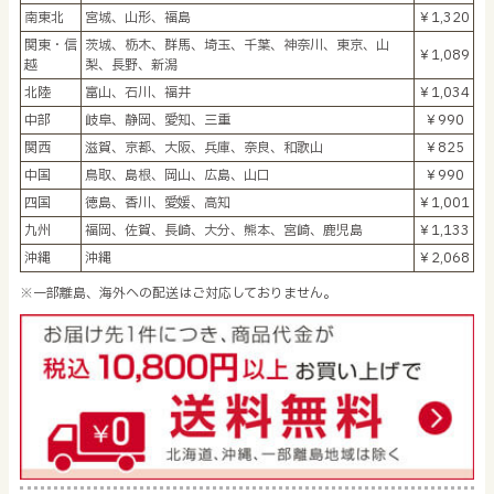
南東北
宮城、山形、福島
￥1,320
関東・信
茨城、栃木、群馬、埼玉、千葉、神奈川、東京、山
￥1,089
越
梨、長野、新潟
北陸
富山、石川、福井
￥1,034
中部
岐阜、静岡、愛知、三重
￥990
関西
滋賀、京都、大阪、兵庫、奈良、和歌山
￥825
中国
鳥取、島根、岡山、広島、山口
￥990
四国
徳島、香川、愛媛、高知
￥1,001
九州
福岡、佐賀、長崎、大分、熊本、宮崎、鹿児島
￥1,133
沖縄
沖縄
￥2,068
※一部離島、海外への配送はご対応しておりません。