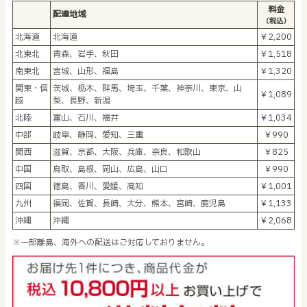
料金
配達地域
（税込）
北海道
北海道
￥2,200
北東北
青森、岩手、秋田
￥1,518
南東北
宮城、山形、福島
￥1,320
関東・信
茨城、栃木、群馬、埼玉、千葉、神奈川、東京、山
￥1,089
越
梨、長野、新潟
北陸
富山、石川、福井
￥1,034
中部
岐阜、静岡、愛知、三重
￥990
関西
滋賀、京都、大阪、兵庫、奈良、和歌山
￥825
中国
鳥取、島根、岡山、広島、山口
￥990
四国
徳島、香川、愛媛、高知
￥1,001
九州
福岡、佐賀、長崎、大分、熊本、宮崎、鹿児島
￥1,133
沖縄
沖縄
￥2,068
※一部離島、海外への配送はご対応しておりません。