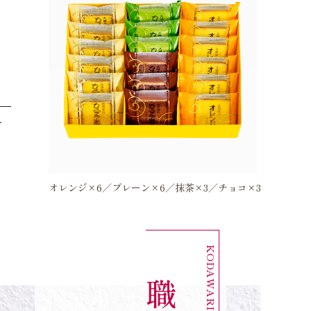
せ
オレンジ×6／プレーン×6／抹茶×3／チョコ×3
職
が
丁
寧