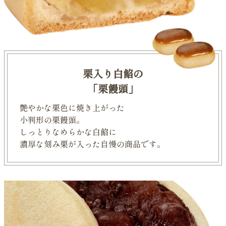
栗入り白餡の
「栗饅頭」
艶やかな栗色に焼き上がった
小判形の栗饅頭。
しっとりなめらかな白餡に
濃厚な刻み栗が入った自慢の商品です。