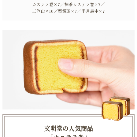
カステラ巻×7／抹茶カステラ巻×7／
三笠山×10／栗饅頭×7／半月最中×7
文明堂の人気商品