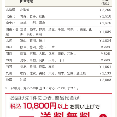
配達地域
（税込）
北海道
北海道
￥2,200
北東北
青森、岩手、秋田
￥1,518
南東北
宮城、山形、福島
￥1,320
関東・信
茨城、栃木、群馬、埼玉、千葉、神奈川、東京、山
￥1,089
越
梨、長野、新潟
北陸
富山、石川、福井
￥1,034
中部
岐阜、静岡、愛知、三重
￥990
関西
滋賀、京都、大阪、兵庫、奈良、和歌山
￥825
中国
鳥取、島根、岡山、広島、山口
￥990
四国
徳島、香川、愛媛、高知
￥1,001
九州
福岡、佐賀、長崎、大分、熊本、宮崎、鹿児島
￥1,133
沖縄
沖縄
￥2,068
※一部離島、海外への配送はご対応しておりません。