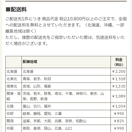
■配送料
ご配送先1件につき 商品代金 税込10,800円以上のご注文で、全国
への配送料を無料とさせていただきます。（北海道、沖縄、一部
離島地域は除く）
ただし、複数の配送先をご指定いただいた際は、別途送料をいた
だく場合がございます。
料金
配達地域
（税込）
北海道
北海道
￥2,200
北東北
青森、岩手、秋田
￥1,518
南東北
宮城、山形、福島
￥1,320
関東・信
茨城、栃木、群馬、埼玉、千葉、神奈川、東京、山
￥1,089
越
梨、長野、新潟
北陸
富山、石川、福井
￥1,034
中部
岐阜、静岡、愛知、三重
￥990
関西
滋賀、京都、大阪、兵庫、奈良、和歌山
￥825
中国
鳥取、島根、岡山、広島、山口
￥990