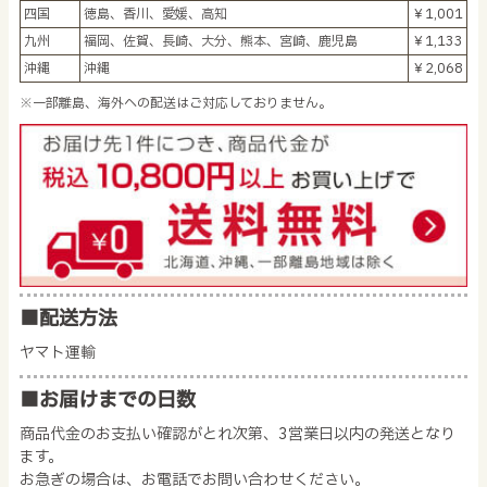
四国
徳島、香川、愛媛、高知
￥1,001
九州
福岡、佐賀、長崎、大分、熊本、宮崎、鹿児島
￥1,133
沖縄
沖縄
￥2,068
※一部離島、海外への配送はご対応しておりません。
■配送方法
ヤマト運輸
■お届けまでの日数
商品代金のお支払い確認がとれ次第、3営業日以内の発送となり
ます。
お急ぎの場合は、お電話でお問い合わせください。