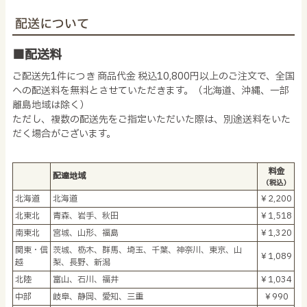
配送について
■配送料
ご配送先1件につき 商品代金 税込10,800円以上のご注文で、全国
への配送料を無料とさせていただきます。（北海道、沖縄、一部
離島地域は除く）
ただし、複数の配送先をご指定いただいた際は、別途送料をいた
だく場合がございます。
料金
配達地域
（税込）
北海道
北海道
￥2,200
北東北
青森、岩手、秋田
￥1,518
南東北
宮城、山形、福島
￥1,320
関東・信
茨城、栃木、群馬、埼玉、千葉、神奈川、東京、山
￥1,089
越
梨、長野、新潟
北陸
富山、石川、福井
￥1,034
中部
岐阜、静岡、愛知、三重
￥990