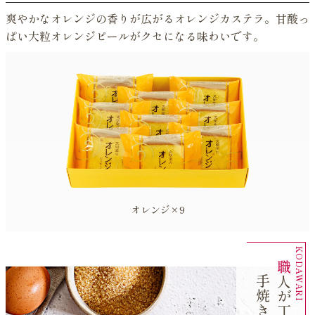
爽やかなオレンジの香りが広がるオレンジカステラ。甘酸っ
ぱい大粒オレンジピールがクセになる味わいです。
オレンジ×9
職
が
丁
寧
人
に