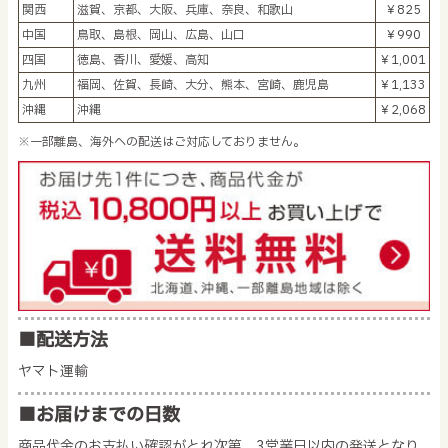
関西
滋賀、京都、大阪、兵庫、奈良、和歌山
￥825
中国
鳥取、島根、岡山、広島、山口
￥990
四国
徳島、香川、愛媛、高知
￥1,001
九州
福岡、佐賀、長崎、大分、熊本、宮崎、鹿児島
￥1,133
沖縄
沖縄
￥2,068
※一部離島、海外への配送はご対応しておりません。
■配送方法
ヤマト運輸
■お届けまでの日数
商品代金のお支払い確認がとれ次第、3営業日以内の発送となり