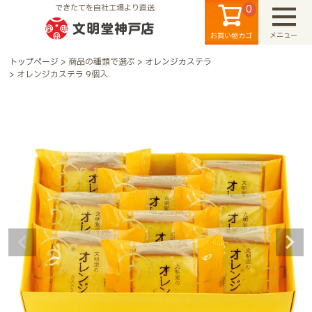
0
できたてを自社工場より直送
メニュー
お買い物カゴ
トップページ
商品の種類で選ぶ
オレンジカステラ
オレンジカステラ 9個入
検索