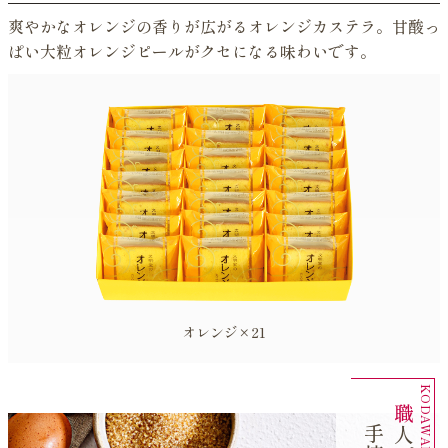
爽やかなオレンジの香りが広がるオレンジカステラ。甘酸っ
ぱい大粒オレンジピールがクセになる味わいです。
オレンジ×21
職
が
丁
寧