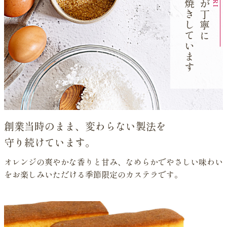
手焼きしています
人
に
創業当時のまま、変わらない製法を
守り続けています。
オレンジの爽やかな香りと甘み、なめらかでやさしい味わい
をお楽しみいただける季節限定のカステラです。