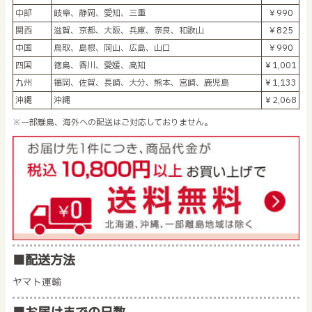
中部
岐阜、静岡、愛知、三重
￥990
関西
滋賀、京都、大阪、兵庫、奈良、和歌山
￥825
中国
鳥取、島根、岡山、広島、山口
￥990
四国
徳島、香川、愛媛、高知
￥1,001
九州
福岡、佐賀、長崎、大分、熊本、宮崎、鹿児島
￥1,133
沖縄
沖縄
￥2,068
※一部離島、海外への配送はご対応しておりません。
■配送方法
ヤマト運輸