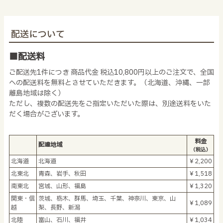
配送について
■配送料
ご配送先1件につき 商品代金 税込10,800円以上のご注文で、全国
への配送料を無料とさせていただきます。（北海道、沖縄、一部
離島地域は除く）
ただし、複数の配送先をご指定いただいた際は、別途送料をいた
だく場合がございます。
料金
配達地域
（税込）
北海道
北海道
￥2,200
北東北
青森、岩手、秋田
￥1,518
南東北
宮城、山形、福島
￥1,320
関東・信
茨城、栃木、群馬、埼玉、千葉、神奈川、東京、山
￥1,089
越
梨、長野、新潟
北陸
富山、石川、福井
￥1,034