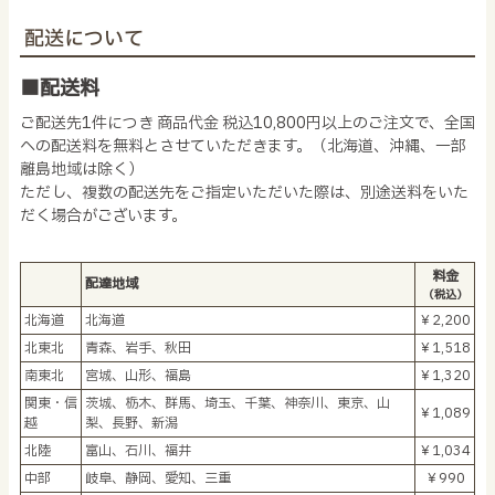
配送について
■配送料
ご配送先1件につき 商品代金 税込10,800円以上のご注文で、全国
への配送料を無料とさせていただきます。（北海道、沖縄、一部
離島地域は除く）
ただし、複数の配送先をご指定いただいた際は、別途送料をいた
だく場合がございます。
料金
配達地域
（税込）
北海道
北海道
￥2,200
北東北
青森、岩手、秋田
￥1,518
南東北
宮城、山形、福島
￥1,320
関東・信
茨城、栃木、群馬、埼玉、千葉、神奈川、東京、山
￥1,089
越
梨、長野、新潟
北陸
富山、石川、福井
￥1,034
中部
岐阜、静岡、愛知、三重
￥990