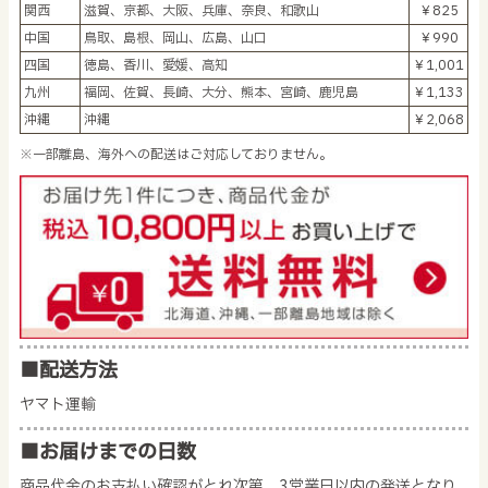
関西
滋賀、京都、大阪、兵庫、奈良、和歌山
￥825
中国
鳥取、島根、岡山、広島、山口
￥990
四国
徳島、香川、愛媛、高知
￥1,001
九州
福岡、佐賀、長崎、大分、熊本、宮崎、鹿児島
￥1,133
沖縄
沖縄
￥2,068
※一部離島、海外への配送はご対応しておりません。
■配送方法
ヤマト運輸
■お届けまでの日数
商品代金のお支払い確認がとれ次第、3営業日以内の発送となり