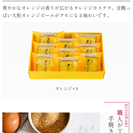
爽やかなオレンジの香りが広がるオレンジカステラ。甘酸っ
ぱい大粒オレンジピールがクセになる味わいです。
オレンジ×9
職
が
丁
寧
人
に