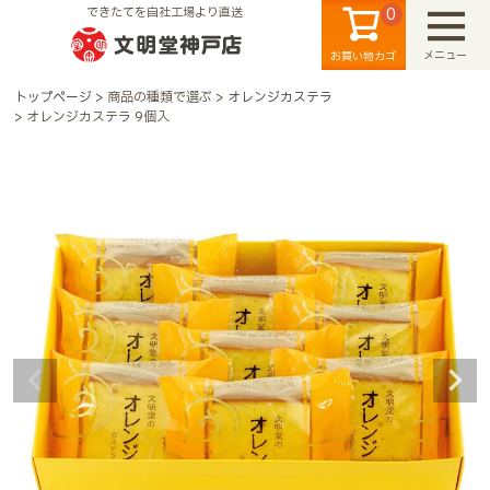
0
できたてを自社工場より直送
メニュー
お買い物カゴ
トップページ
商品の種類で選ぶ
オレンジカステラ
オレンジカステラ 9個入
検索