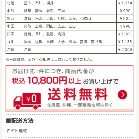
北陸
富山、石川、福井
￥1,034
中部
岐阜、静岡、愛知、三重
￥990
関西
滋賀、京都、大阪、兵庫、奈良、和歌山
￥825
中国
鳥取、島根、岡山、広島、山口
￥990
四国
徳島、香川、愛媛、高知
￥1,001
九州
福岡、佐賀、長崎、大分、熊本、宮崎、鹿児島
￥1,133
沖縄
沖縄
￥2,068
※一部離島、海外への配送はご対応しておりません。
■配送方法
ヤマト運輸