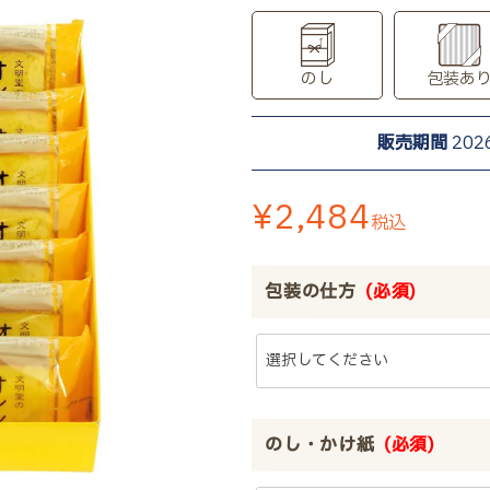
のし
包装あ
販売期間
202
¥
2,484
税込
包装の仕方
(必須)
のし・かけ紙
(必須)