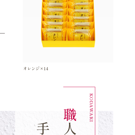
オレンジ×14
職
が
丁
寧