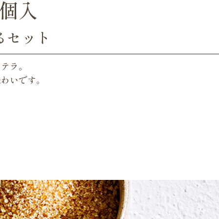
4個入
るセット
ステラ。
味わいです。